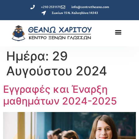
+210 2531171
info@centretheano.com
Σωκίων 15 Ν. Χαλκηδόνα 14343
Ημέρα:
29
Αυγούστου 2024
Εγγραφές και Έναρξη
μαθημάτων 2024-2025