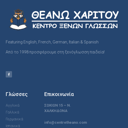
Featuring English, French, German, Italian & Spanish
Από το 1998 προσφέρουμε στη ξενόγλωσση παιδεία!
Γλώσσες
Επικοινωνία
Αγγλικά
ΣΩΚΙΩΝ 15 – Ν.
ΧΑΛΚΗΔΟΝΑ
Γαλλικά
Γερμανικά
info@centretheano.com
Ισπανικά