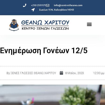
+210 2531171
info@centretheano.com
Σωκίων 15 Ν. Χαλκηδόνα 14343
Ενημέρωση Γονέων 12/5
By
ΞΕΝΕΣ ΓΛΩΣΣΕΣ ΘΕΑΝΩ ΧΑΡΙΤΟΥ
8 Μαΐου, 2023
12:30 μμ