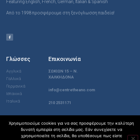
Featuring English, French, German, Italian & Spanish
Από το 1998 προσφέρουμε στη ξενόγλωσση παιδεία!
Γλώσσες
Επικοινωνία
Αγγλικά
ΣΩΚΙΩΝ 15 – Ν.
ΧΑΛΚΗΔΟΝΑ
Γαλλικά
Γερμανικά
info@centretheano.com
Ισπανικά
Ιταλικά
210 2531171
Χρησιμοποιούμε cookies για να σας προσφέρουμε την καλύτερη
© All rights reserved
δυνατή εμπειρία στη σελίδα μας. Εάν συνεχίσετε να
χρησιμοποιείτε τη σελίδα, θα υποθέσουμε πως είστε
Made with
by Europalso