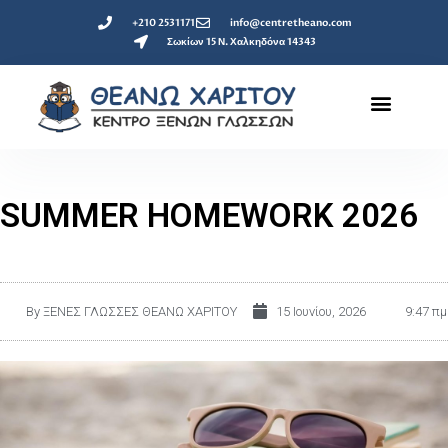
+210 2531171
info@centretheano.com
Σωκίων 15 Ν. Χαλκηδόνα 14343
SUMMER HOMEWORK 2026
By
ΞΕΝΕΣ ΓΛΩΣΣΕΣ ΘΕΑΝΩ ΧΑΡΙΤΟΥ
15 Ιουνίου, 2026
9:47 πμ